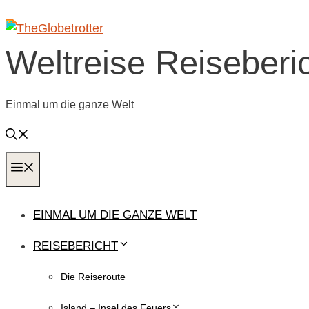
Zum
Inhalt
springen
Weltreise Reiseberi
Einmal um die ganze Welt
MENÜ
EINMAL UM DIE GANZE WELT
REISEBERICHT
Die Reiseroute
Island – Insel des Feuers