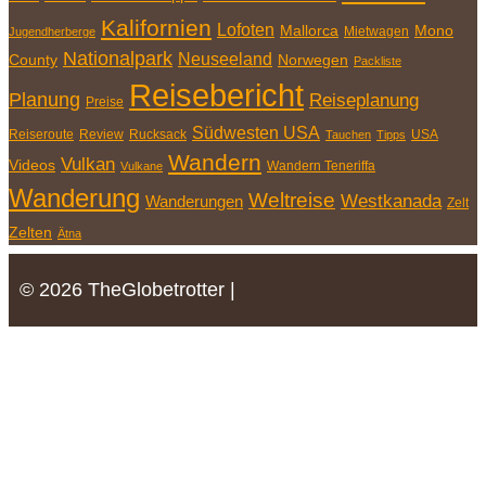
Kalifornien
Lofoten
Mallorca
Mono
Mietwagen
Jugendherberge
Nationalpark
Neuseeland
County
Norwegen
Packliste
Reisebericht
Planung
Reiseplanung
Preise
Südwesten USA
Reiseroute
Review
Rucksack
USA
Tauchen
Tipps
Wandern
Vulkan
Videos
Wandern Teneriffa
Vulkane
Wanderung
Weltreise
Westkanada
Wanderungen
Zelt
Zelten
Ätna
© 2026 TheGlobetrotter |