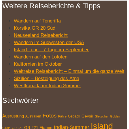
Weitere Reiseberichte & Tipps
Wandern auf Teneriffa
Korsika GR 20 Süd
Neuseeland Reisebericht
Wandern im Südwesten der USA
Island-Tour – 7 Tage im September
Wandern auf den Lofoten
Kalifornien im Oktober
Weltreise Reisebericht – Einmal um die ganze Welt
Sizilien – Besteigung des Ätna
Westkanada im Indian Summer
Stichwörter
Fotos
Ausrüstung
Geysir
Australien
Gepäck
Fähre
Gletscher
Golden
Island
Indian-Summer
GR 221 Etappe
Circle
GR 221