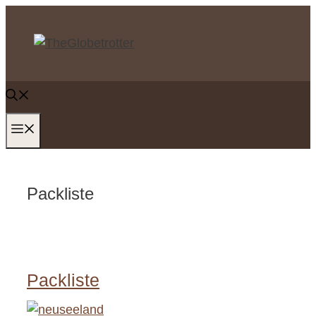
Zum
Inhalt
springen
MENÜ
Packliste
Packliste