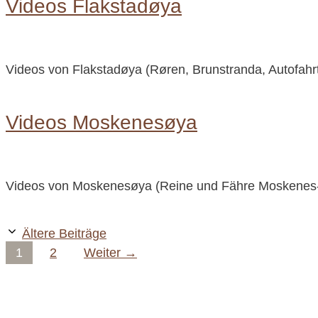
Videos Flakstadøya
Videos von Flakstadøya (Røren, Brunstranda, Autofahrt
Videos Moskenesøya
Videos von Moskenesøya (Reine und Fähre Moskenes
Ältere Beiträge
Seite
Seite
1
2
Weiter
→