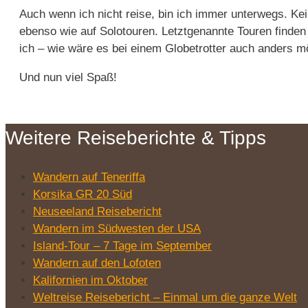
Auch wenn ich nicht reise, bin ich immer unterwegs. Ke
ebenso wie auf Solotouren. Letztgenannte Touren finden
ich – wie wäre es bei einem Globetrotter auch anders mö
Und nun viel Spaß!
Weitere Reiseberichte & Tipps
Wandern auf Teneriffa
Korsika GR 20 Süd
Neuseeland Reisebericht
Wandern im Südwesten der USA
Island-Tour – 7 Tage im September
Wandern auf den Lofoten
Kalifornien im Oktober
Weltreise Reisebericht – Einmal um die ganze Welt