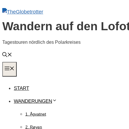
Zum
Inhalt
springen
Wandern auf den Lofo
Tagestouren nördlich des Polarkreises
MENÜ
START
WANDERUNGEN
1. Ågvatnet
2. Røyen