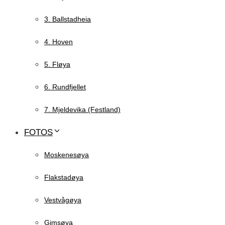
3. Ballstadheia
4. Hoven
5. Fløya
6. Rundfjellet
7. Mjeldevika (Festland)
FOTOS
Moskenesøya
Flakstadøya
Vestvågøya
Gimsøya