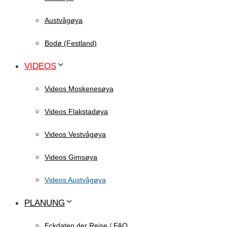
Austvågøya
Bodø (Festland)
VIDEOS
Videos Moskenesøya
Videos Flakstadøya
Videos Vestvågøya
Videos Gimsøya
Videos Austvågøya
PLANUNG
Eckdaten der Reise / FAQ