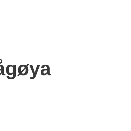
ågøya