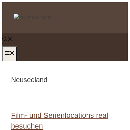
Zum
Inhalt
springen
MENÜ
Neuseeland
Film- und Serienlocations real
besuchen