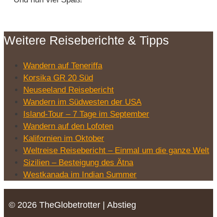
Weitere Reiseberichte & Tipps
Wandern auf Teneriffa
Korsika GR 20 Süd
Neuseeland Reisebericht
Wandern im Südwesten der USA
Island-Tour – 7 Tage im September
Wandern auf den Lofoten
Kalifornien im Oktober
Weltreise Reisebericht – Einmal um die ganze Welt
Sizilien – Besteigung des Ätna
Westkanada im Indian Summer
© 2026 TheGlobetrotter | Abstieg