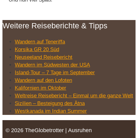
Weitere Reiseberichte & Tipps
Wandern auf Teneriffa
Korsika GR 20 Süd
Neuseeland Reisebericht
Wandern im Südwesten der USA
Island-Tour – 7 Tage im September
Wandern auf den Lofoten
Kalifornien im Oktober
Weltreise Reisebericht – Einmal um die ganze Welt
Sizilien – Besteigung des Ätna
Westkanada im Indian Summer
© 2026 TheGlobetrotter | Ausruhen