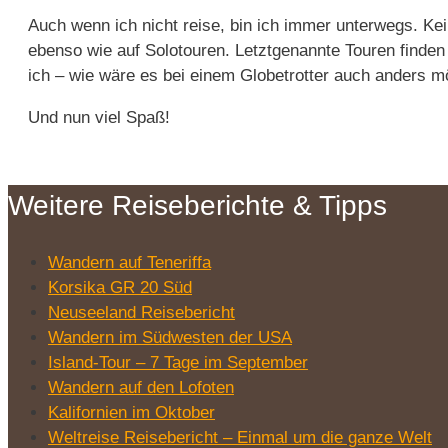
Auch wenn ich nicht reise, bin ich immer unterwegs. Ke
ebenso wie auf Solotouren. Letztgenannte Touren finden
ich – wie wäre es bei einem Globetrotter auch anders mö
Und nun viel Spaß!
Weitere Reiseberichte & Tipps
Wandern auf Teneriffa
Korsika GR 20 Süd
Neuseeland Reisebericht
Wandern im Südwesten der USA
Island-Tour – 7 Tage im September
Wandern auf den Lofoten
Kalifornien im Oktober
Weltreise Reisebericht – Einmal um die ganze Welt