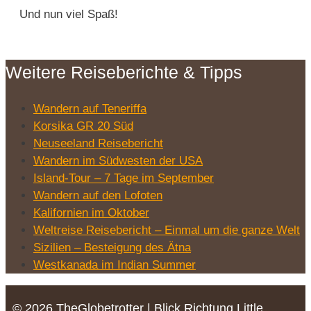
Und nun viel Spaß!
Weitere Reiseberichte & Tipps
Wandern auf Teneriffa
Korsika GR 20 Süd
Neuseeland Reisebericht
Wandern im Südwesten der USA
Island-Tour – 7 Tage im September
Wandern auf den Lofoten
Kalifornien im Oktober
Weltreise Reisebericht – Einmal um die ganze Welt
Sizilien – Besteigung des Ätna
Westkanada im Indian Summer
© 2026 TheGlobetrotter | Blick Richtung Little