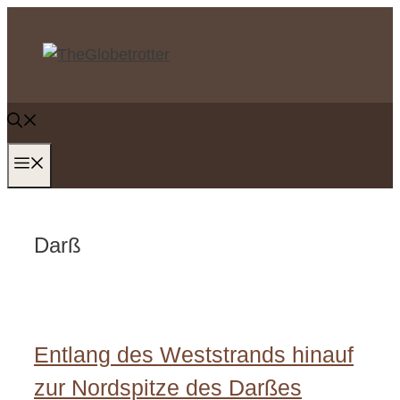
Zum
Inhalt
springen
MENÜ
Darß
Entlang des Weststrands hinauf
zur Nordspitze des Darßes