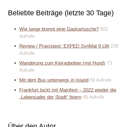
Beliebte Beiträge (letzte 30 Tage)
Wie lange brennt eine Gaskartusche?
602
Aufrufe
Review / Praxistest: EXPED SynMat 9 LW
239
Aufrufe
Wanderung zum Kjeragbolten (mit Hund)
73
Aufrufe
Mit dem Bus unterwegs in Island
59 Aufrufe
Frankfurt lockt mit Mainfest – 2022 wieder die
„Lebensader der Stadt“ feiern
45 Aufrufe
Über den Autor