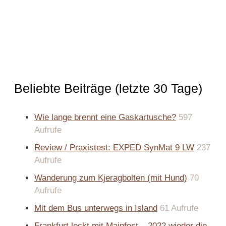
Beliebte Beiträge (letzte 30 Tage)
Wie lange brennt eine Gaskartusche?
597
Aufrufe
Review / Praxistest: EXPED SynMat 9 LW
237
Aufrufe
Wanderung zum Kjeragbolten (mit Hund)
70
Aufrufe
Mit dem Bus unterwegs in Island
61 Aufrufe
Frankfurt lockt mit Mainfest – 2022 wieder die