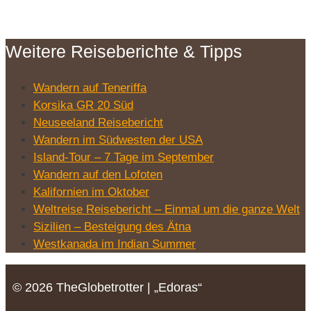
Weitere Reiseberichte & Tipps
Wandern auf Teneriffa
Korsika GR 20 Süd
Neuseeland Reisebericht
Wandern im Südwesten der USA
Island-Tour – 7 Tage im September
Wandern auf den Lofoten
Kalifornien im Oktober
Weltreise Reisebericht – Einmal um die ganze Welt
Sizilien – Besteigung des Ätna
Westkanada im Indian Summer
© 2026 TheGlobetrotter | „Edoras“