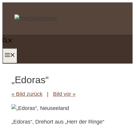
Zum
Inhalt
springen
MENÜ
„Edoras“
« Bild zurück
|
Bild vor »
„Edoras“, Drehort aus „Herr der Ringe“