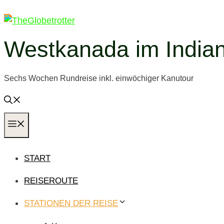
Zum
Inhalt
springen
Westkanada im Indi
Sechs Wochen Rundreise inkl. einwöchiger Kanutour
MENÜ
START
REISEROUTE
STATIONEN DER REISE