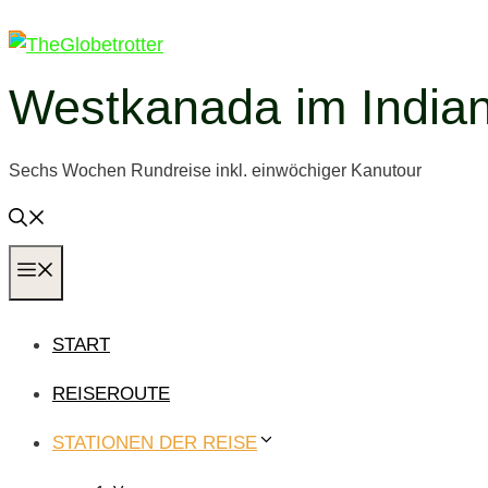
Zum
Inhalt
springen
Westkanada im Indi
Sechs Wochen Rundreise inkl. einwöchiger Kanutour
MENÜ
START
REISEROUTE
STATIONEN DER REISE