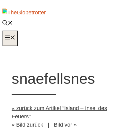
Zum
Inhalt
springen
MENÜ
snaefellsnes
« zurück zum Artikel "Island – Insel des
Feuers"
« Bild zurück
|
Bild vor »