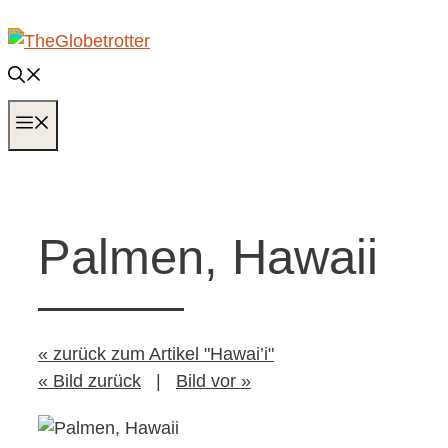
Zum
Inhalt
springen
MENÜ
Palmen, Hawaii
« zurück zum Artikel "Hawai’i"
« Bild zurück
|
Bild vor »