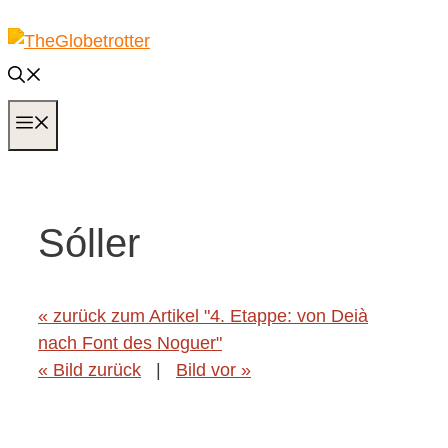
Zum
Inhalt
springen
MENÜ
Sóller
« zurück zum Artikel "4. Etappe: von Deià
nach Font des Noguer"
« Bild zurück
|
Bild vor »