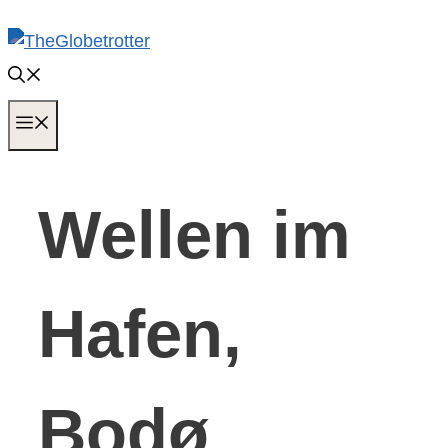
Zum
Inhalt
springen
MENÜ
Wellen im
Hafen,
Bodø