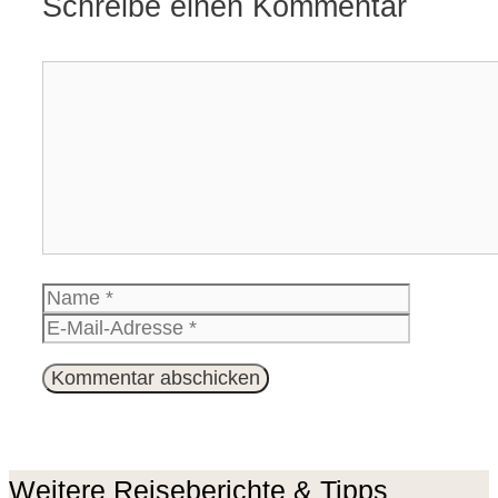
Schreibe einen Kommentar
Kommentar
Name
E-
Mail-
Website
Adresse
Weitere Reiseberichte & Tipps